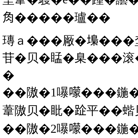
𧢲�����瓐��
瑼ａ���厰�𡏭���
苷�贝�䁅�臬���滚
�
��隞�1嚗𡁏���鍦�
葦隞贝�䀝�𨀣平��蝔
��隞�2嚗𡁏���鍦�