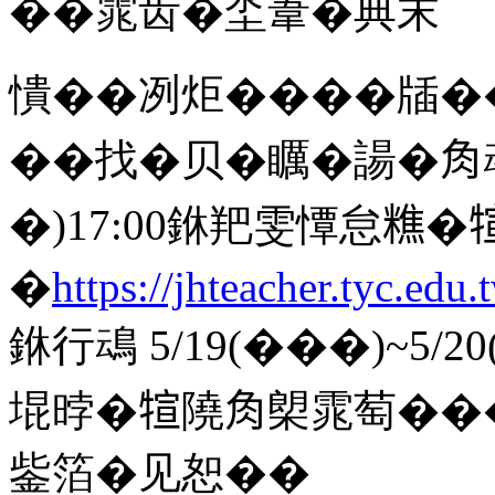
��雿齿�坔葦�典末
憒��冽炬����牐��(
��找�贝�矋�諹�𧢲䲰5/1
�)17:00銝羓雯憛怠𥼚
�
https://jhteacher.tyc.edu.
銝行䲰 5/19(���)~5
堒㫲�𤚗隢𧢲㮾雿萄�
鈭箔�见恕��