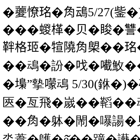
�𡖂憭𤥁�𧢲䲰5/27(
���蝬㮖�贝�睃�讐
靽格㺿�𤚗隢𧢲㮾��
��䲰�訜�𠯫�𡁶䰻
�𡏭”摰𡁏䲰 5/30(
匧�亙飛�嵗��鞱��䲰6
��𧢲�躰�閙�嚗諹
坔葦�鸌�ê̌��蹱�讛