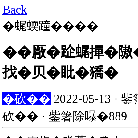
Back
�𧋦蝡蹱����
��厰�𨀣𧋦撣�隞
找�贝�䀝�獢�
�砍��
2022-05-13
砍�� · 鈭箸除嚗�889