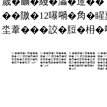
嵗�𩑈�綫�㵽�遆��
��隞�12嚗𡁜�𧢲�
坔葦���詨�脰�枏�
1) ��隞�1 獢���
2) ��隞�2 獢���
3) ��隞�3 獢���
4) �
鍦� 111 撟游�𧢲�睲
鍦� 111 撟游�𧢲�睲
鍦� 111 撟渲齒���
鍦� 11
葉摮豢�坔葦隞贝�䀝
葉摮豢�坔葦隞贝�睃
�𧢲�睲葉摮豢�坔葦
葉摮豢
�𨀣平��蝔贝”.pdf
�磰�𡑒齒��蝯梯�
隞贝�睃��找�𡝗嵗
��找�
�”.pdf
��滚�蹱釣�譍�钅
嗵�滚
�.pdf
譍�钅�.