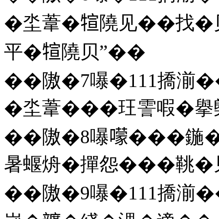
�坔葦�𤚗隢见��找�
平�𤚗隢贝”��
��隞�7嚗�111撟湔
�坔葦���玨霅㗇�擧
��隞�8嚗𡁏���鍦
暑蝘烐�撣怨���鞉�
��隞�9嚗�111撟湔