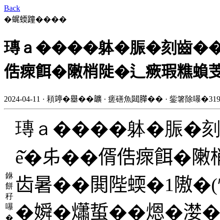
Back
�𧋦蝡蹱����
瑼ａ����躰�脤�刻齒���
俈瘝餌�敶梢𨺗�辶瘚瑕𥼚蝜
2024-04-11 · 頛𥪜�𡒊��𩑈 · 瘥磰魚閮𦠜�� · 鈭箸除嚗�31
瑼ａ����躰�脤�刻
ê̌�𠂔��偦俈瘝餌�敶
銝
齿暑��閧陛蝡�1隞�(
餅
秄
�𡡞�𤑳蜇��煾�漤
嚗
�