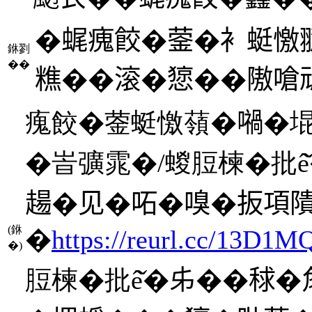
�𧋦瘣餃�蓥�衤蜓
銝剹
��
𥼚��滚�𢠃��隞
瘣餃�蓥蜓憿䕘�𡁜�
�峕彍雿�/蝬脰楝�批ê̌
𧼮�见�𠰴�嗅�扳項
(銝
�
https://reurl.cc/13D1M
�)
脰楝�批ê̌�𠂔��𥟇