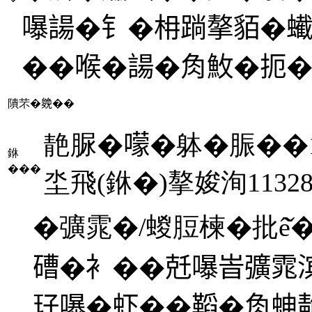
嚗諹�钅�枏䠀摮貊�蠘
��喉�諹�𧢲䰻�扼
隤芣�𠬍��
靘脲�𡁏�躰�脤��1
銝
���
坔飛(銝�)摮㛖洵1132
�彍雿�/蝬脰楝�批ê̌�
𥕢�衤��兛嚗峕彍雿
㺭嚗�虾��鞱�𧢲𧊋