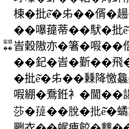
楝�批ê̌�𠂔��偦�𧼮
��嚗䔶蒂��䭾�批ê̌
鈭䎚
峕糓隞亦�箸�㗇��俈瘝
��
��𨥈�峕�𣂼��
�批ê̌�𠂔��𥡝降憿
㗇綳�鴌銋衤�閫��諹
莎�䔶��脫�批ê̌�
颲衣��𧋦瘣餃�𨰻�