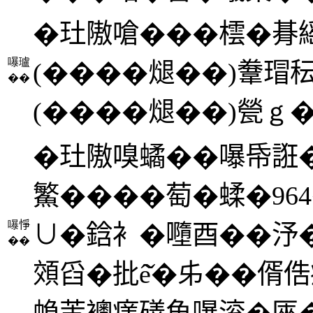
�𤣰隞嗆���橒�朞䌊
嚗瓐
(����煺��)韏瑁秐1
��
(����煺��)甇ｇ
�𤣰隞嗅𧑐��嚗帋誑�
鰵����萄�蝚�96
嚗𢛵
∪�鋡衤�𡃏酉��
��
頝舀�批ê̌�𠂔��偦俈
蝜芰𧞄瘥磰魚嚗滚�匧