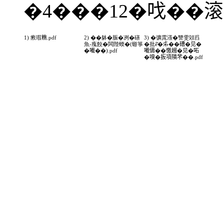
�4���12�𠯫��
1) 瘚瑕𥼚.pdf
2) ��躰�脤�冽�磰
3) �彍雿㵪�讐雯頝舀
魚-瘣餃�閧陛蝡�(蝣箏
�批ê̌�𠂔��𥕢�见�
�𡁶��).pdf
𡁶儔��憿𧼮�见�𠰴
�嗅�扳項隤芣��.pdf