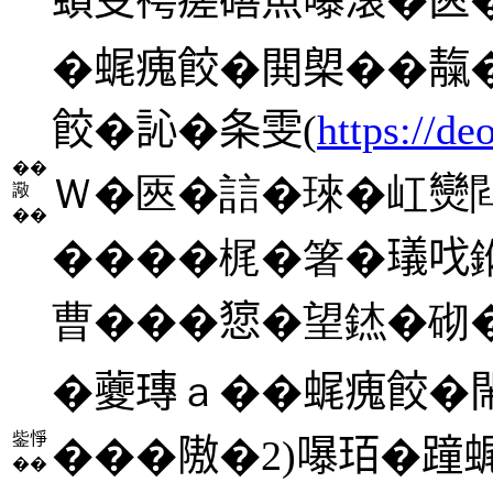
�𧋦瘣餃�閧㮾��靝
餃�訫�条雯(
https://d
��
Ｗ�匧�誩�琜�屸𤓖閰梧
䜘
��
����梶�箸�𤩺
曹���𢠃�望錰�砌
�𡖂瑼ａ��𧋦瘣餃�
鈭𢛵
���隞�2)嚗𤤿�蹱
��