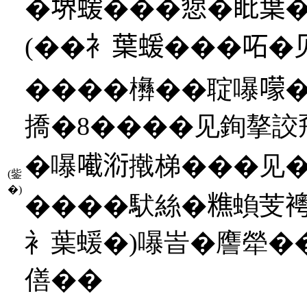
�堺蝯���𢠃�䀝葉�瑞
(��衤葉蝯���𠰴�
����㰘��聢嚗𡁏
撟�8����见銁摮詨飛
�嚗𡁶𣶹撠梯���
(鈭
�)
����䭾絲�𥼚蝜芰
衤葉蝯�)嚗峕�譍犖�
僐��