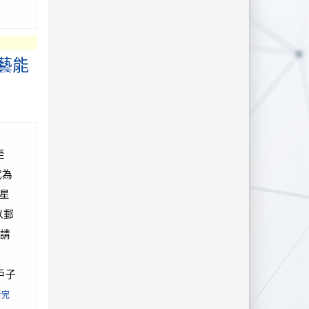
藝能
至
代為
(星
以郵
請
名
戶子
看完