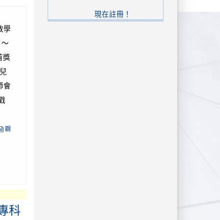
現在註冊！
教學
1～
首獎
兒
師會
戳
觀
專科