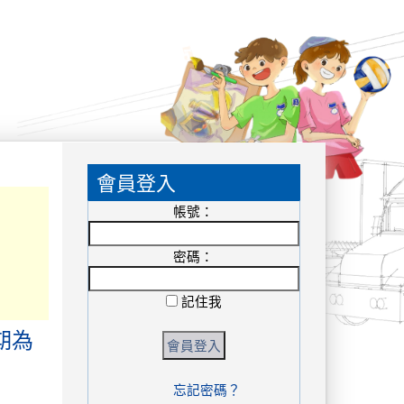
:::
會員登入
帳號：
密碼：
記住我
期為
忘記密碼？