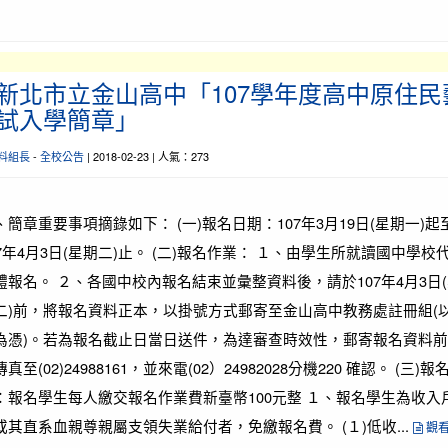
新北市立金山高中「107學年度高中原住民
試入學簡章」
料組長
-
全校公告
| 2018-02-23 | 人氣：273
、簡章重要事項摘錄如下： (一)報名日期：107年3月19日(星期一)起
07年4月3日(星期二)止。 (二)報名作業： １、由學生所就讀國中學校
體報名。 ２、各國中校內報名結束並彙整資料後，請於107年4月3日
二)前，將報名資料正本，以掛號方式郵寄至金山高中教務處註冊組(
為憑)。若為報名截止日當日送件，為達審查時效性，郵寄報名資料前
真至(02)24988161，並來電(02）24982028分機220 確認。 (三)報
：報名學生每人繳交報名作業費新臺幣100元整 １、報名學生為收入
或其直系血親尊親屬支領失業給付者，免繳報名費。 (１)低收...
觀