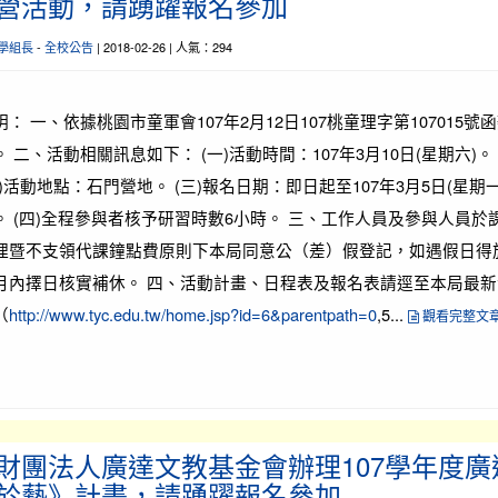
營活動，請踴躍報名參加
學組長
-
全校公告
| 2018-02-26 | 人氣：294
明： 一、依據桃園市童軍會107年2月12日107桃童理字第107015號
。 二、活動相關訊息如下： (一)活動時間：107年3月10日(星期六)。
二)活動地點：石門營地。 (三)報名日期：即日起至107年3月5日(星期一
。 (四)全程參與者核予研習時數6小時。 三、工作人員及參與人員於
理暨不支領代課鐘點費原則下本局同意公（差）假登記，如遇假日得
月內擇日核實補休。 四、活動計畫、日程表及報名表請逕至本局最新
（
http://www.tyc.edu.tw/home.jsp?id=6&parentpath=0
,5...
觀看完整文
財團法人廣達文教基金會辦理107學年度廣
於藝》計畫，請踴躍報名參加