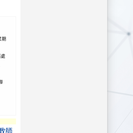
星期
廣處
達
聯
教師