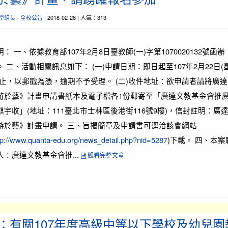
學組長
-
全校公告
| 2018-02-26 | 人氣：313
明： 一、依據教育部107年2月8日臺教師(一)字第1070020132號函辦
。 二、活動相關訊息如下： (一)申請日期：即日起至107年2月22日(
)止，以郵戳為憑，逾期不予受理。 (二)收件地址：欲申請者請將廣達
游於藝》計畫申請書紙本及電子檔各1份郵寄至「廣達文教基金會推
麒宇收」(地址：111臺北市士林區後港街116號9樓)，信封註明：廣
游於藝》計畫申請。 三、旨揭簡章及申請書可逕洽該會網站
tp://www.quanta-edu.org/news_detail.php?nid=5287
)下載。 四、本案
人：廣達文教基金會推...
觀看完整文章
：有關107年度高級中等以下學校及幼兒園