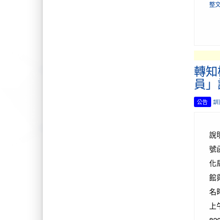
整
轉知
員」
公告
訓
說
號
化
館
名
上
8