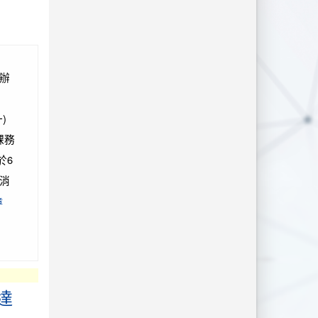
函辦
)
課務
於6
消
章
達