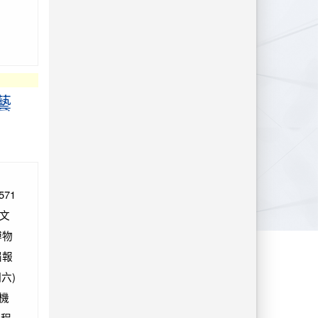
藝
71
文
博物
屆報
六)
分機
議程