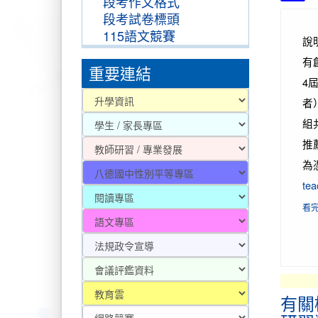
段考作文格式
段考試卷標頭
115語文競賽
說
有
重要連結
4
者
組
推
為
tea
看
有關