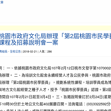
文章
桃園市政府文化局辦理「第2屆桃園市民學
課程及招募說明會一案
育組長
-
全校公告
| 2018-02-21 | 人氣：286
明： 一、依據桃園市政府文化局107年2月12日桃市文發字第10700025
函辦理。 二、為培訓文化館舍永續經營人才及公民參與，桃園市政府
局辦理「第2屆桃園市民學藝員」，規劃系統性課程，培訓學員成為
與地方文化館經營之種子人才，授予「桃園市民學藝員」認證。第2
時間自107年2月21日起至3月4日。 三、旨揭說明會訂於2月24日(星期
午10時30分於土地公文化館402展廳召開。洽詢電話：(03)3322592
202，承辦人沈小姐，或執行團隊詹小姐(02)26326955。 四、說明會