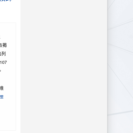
及
旨揭
站列
07
。
准
整