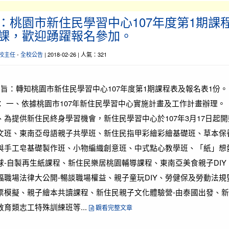
：桃園市新住民學習中心107年度第1期課
課，歡迎踴躍報名參加。
校主任
-
全校公告
| 2018-02-26 | 人氣：321
旨：轉知桃園市新住民學習中心107年度第1期課程表及報名表1份。
： 一、依據桃園市107年新住民學習中心實施計畫及工作計畫辦理。
、為提供新住民終身學習機會，新住民學習中心於107年3月17日起開
文班、東南亞母語親子共學班、新住民指甲彩繪彩繪基礎班、草本保
與手工皂基礎製作班、小物編織創意班、中式點心教學班、「紙」想
球-自製再生紙課程、新住民樂居桃園輔導課程、東南亞美食親子DIY
福職場法律大公開-暢談職場權益、親子童玩DIY、勞健保及勞動法規
票模擬、親子繪本共讀課程、新住民親子文化體驗營-由泰國出發、新
教育類志工特殊訓練班等...
觀看完整文章