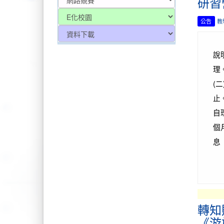
研習
公告
教
說
理
(
止
自
個
息
轉知
《游