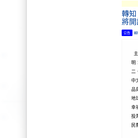
轉知
將開
公告
補
主
明
二
中
品
地
幸
投
民