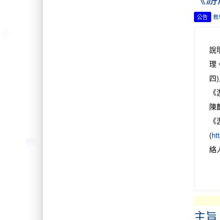
公告
教
說
理
四
《
陳
《
(
ht
絡
主旨