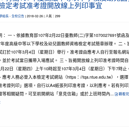
檢定考試准考證開放線上列印事宜
學組長
-
全校公告
| 2018-02-26 | 人氣：299
明： 一、依據教育部107年2月22日臺教師(二)字第1070027691號函
07年度高級中等以下學校及幼兒園教師資格檢定考試簡章辦理。 二、
試訂於107年3月4日（星期日）舉行，准考證由應考人自行至報名網
，並於考試當日攜帶入場應試。 三、旨揭開放線上列印准考證時間自1
2月22日（星期四）上午10時起至107年3月4日（星期日）下午7時止
應考人務必登入本檢定考試網站（https：//tqa.ntue.edu.tw），選擇
准考證列印」選項，自行以A4紙張列印准考證，以利應考。若有列印
證等相關疑問，可至前開網站「意見信箱」或於上班時間內...
觀看完
章