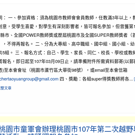
明： 一、參加資格：須為桃園市教師會會員教師，任教滿3年以上，
創意，受學生喜愛，對學生有深刻影響者，皆可報名參加，但曾獲第
屆縣市、全國POWER教師獎或歷屆桃園市及全國SUPER教師獎者（
），不得再報名。 二、分為大專組、高中職組、國中組、國小組、幼
共5組。 三、報名方式：自己、學生、家長、同仁、校長、學校或教
薦報名，即日起至107年03月09日止，請準備附件所需資料郵寄(以郵
憑)至本會會址（桃園市蘆竹區大華街98號），或email至本會信箱
chertaoyuangroup@gmail.com
四、獎勵：各組super得獎教師將各...
完整文章
桃園市童軍會辦理桃園市107年第二次越野