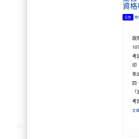
資格
公告
教
說
1
考
印
年
四、
「
考
文