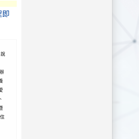
程即
 說
辦
養
愛
、
暨
住