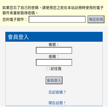
吟。 平面設計類 佳作 吳若菲，指導
2025-11-27
如果您忘了自己的密碼，請使用您之前在本站註冊時使用的電子
老師張頌吟。 平面設計類 佳作 劉家
郵件來重新取得密碼。
家，指導老師許妙馨。 書法類 佳作
您的電子郵件：
吳沛璇，指導老師張頌吟。 版畫類
佳作 李遇，指導老師張頌吟。 漫畫
:::
類 佳作 鄒德謙，指導老師許妙馨。
會員登入
帳號：
賀！本校陳清湧教師榮獲桃園市114
密碼：
2026-01-02
學年度國中社會領域素養導向優良試
題甄選計畫「特優」殊榮
記住我
狂賀★本校學生參加全國語文競賽：
807班潘絜愉同學榮獲東排灣族朗讀
2025-12-26
比賽優等，感謝排灣族陸木蘭老師指
忘記密碼？
導。
現在註冊！