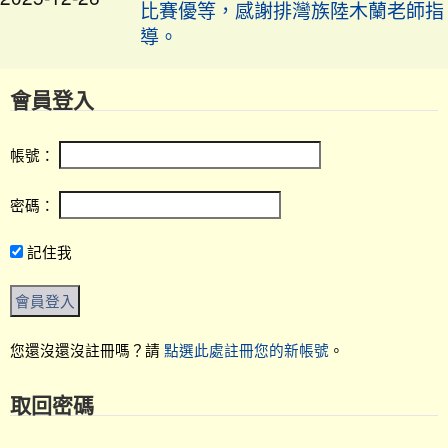
導。
本校擊劍隊參加 桃園市115年全國中
會員登入
2025-12-03
等學校運動會擊劍選拔賽，表現亮
眼！
帳號：
狂賀田徑隊參加114屏東盃全國中小
密碼：
2025-12-03
學田徑錦標賽稱績優異
記住我
2025-12-03
讚！本校女子拔河隊再創佳績！
您還沒還沒註冊嗎？請
點選此處註冊您的新帳號
。
賀！本校參加 114 學年度全國
公告
學生美術比賽 榮獲優異成績。 恭喜
取回密碼
獲獎學生，感謝指導老師辛勞付出！
西畫類 佳作 黃科濬，指導老師張頌