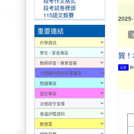
段考作文格式
段考試卷標頭
2025-
115語文競賽
重要連結
2025-
賀！
公告
教
2025-
2026-