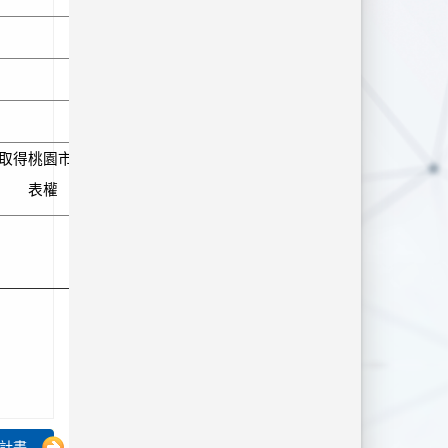
殊榮
潘絜愉
族陸
取得桃園市
代
校運動
表權
錦標賽
美術比
畫...