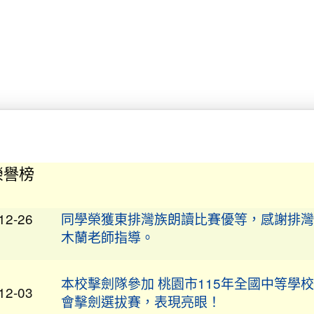
賀！本校陳清湧教師榮獲桃園市114學年度
01-02
會領域素養導向優良試題甄選計畫「特優」
榮譽榜
狂賀★本校學生參加全國語文競賽：807班
12-26
同學榮獲東排灣族朗讀比賽優等，感謝排灣
木蘭老師指導。
本校擊劍隊參加 桃園市115年全國中等學
12-03
會擊劍選拔賽，表現亮眼！