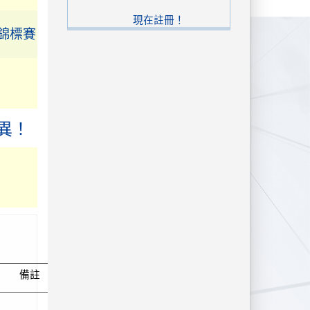
錦標賽
現在註冊！
美術比
異！
導老師
張頌
張頌吟。
。 書法
 佳作
德謙，指
備註
國中社