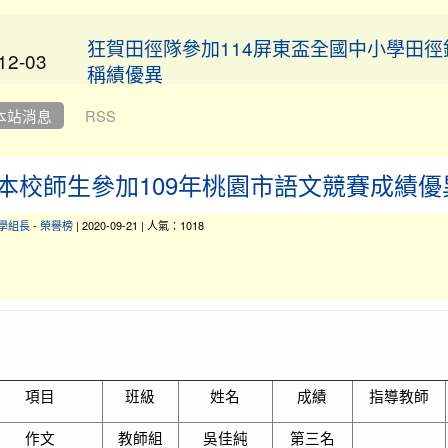
狂賀田徑隊參加114屏東盃全國中小學田徑
12-03
稱績優異
12-03
讚！本校女子拔河隊再創佳績！
本站消息
RSS
賀！本校參加 114 學年度全國學生
本校師生參加109年桃園市語文競賽成績優
公告
賽 榮獲優異成績。 恭喜獲獎學生，感謝指
辛勞付出！ 西畫類 佳作 黃科濬，指導老師
學組長
-
榮譽榜
| 2020-09-21 | 人氣：1018
吟。 平面設計類 佳作 吳若菲，指導老師
11-27
平面設計類 佳作 劉家家，指導老師許妙馨
類 佳作 吳沛璇，指導老師張頌吟。 版畫類
李遇，指導老師張頌吟。 漫畫類 佳作 鄒
導老師許妙馨。
項目
班級
姓名
成績
指導教師
賀！本校陳清湧教師榮獲桃園市114學年度
01-02
作文
教師組
吳佳純
第三名