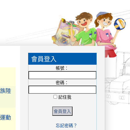
國中社
:::
殊榮
會員登入
帳號：
潘絜愉
族陸
密碼：
記住我
校運動
忘記密碼？