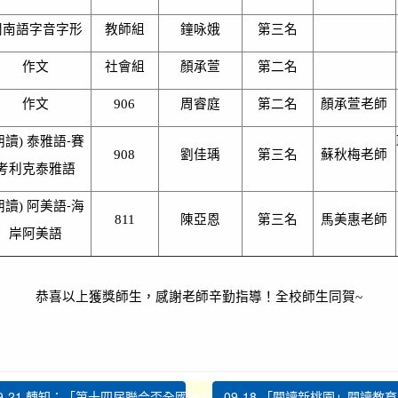
會領域素養導向優良試題甄選計畫「特優」
閩南語字音字形
教師組
鐘咏娥
第三名
狂賀★本校學生參加全國語文競賽：807班
作文
社會組
顏承萱
第二名
12-26
同學榮獲東排灣族朗讀比賽優等，感謝排灣
木蘭老師指導。
作文
906
周睿庭
第二名
顏承萱老師
泰雅語-
賽
朗讀)
908
劉佳瑀
第三名
蘇秋梅老師
本校擊劍隊參加 桃園市115年全國中等學
考利克泰雅語
12-03
會擊劍選拔賽，表現亮眼！
阿美語-
海
朗讀)
811
陳亞恩
第三名
馬美惠老師
岸阿美語
狂賀田徑隊參加114屏東盃全國中小學田徑
12-03
稱績優異
恭喜以上獲獎師生，感謝老師辛勤指導！全校師生同賀~
12-03
讚！本校女子拔河隊再創佳績！
賀！本校參加 114 學年度全國學生
公告
9-21 轉知：「第十四屆聯合盃全國作文大賽(桃園...
09-18 「閱讀新桃園」閱讀教育計