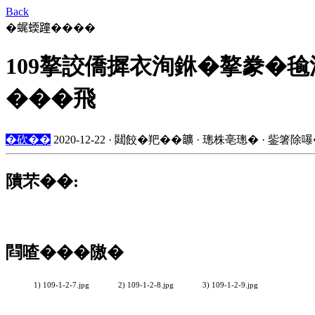
Back
�𧋦蝡蹱����
109摮詨僑摨衣洵銝�摮豢�
���飛
�砍��
2020-12-22 · 閮餃�羓��𩑈 · 璁株亳璁� · 鈭箸除嚗
隤芣��:
閰喳���隞�
1) 109-1-2-7.jpg
2) 109-1-2-8.jpg
3) 109-1-2-9.jpg