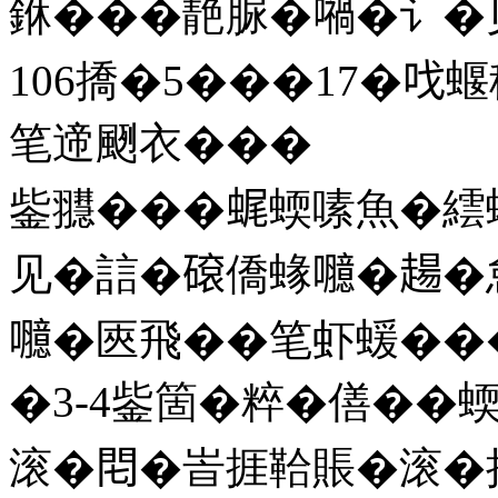
銝���靘脲�𡁜�讠
106撟�5���17�𠯫蝘
笔遆颲衣���
鈭䎚���𧋦蝡嗉魚�繧
见�誩�𥕦僑蝝𡄯�𧼮
𡄯�匧飛��笔虾蝯��
�3-4鈭箇�粹�僐��
滚�𨳍�峕捱鞈賬�滚