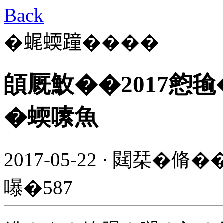
Back
�𧋦蝡蹱����
頧厩䰻��2017憌
�蝡嗉魚
2017-05-22 · 閮栞�脩
嚗�587