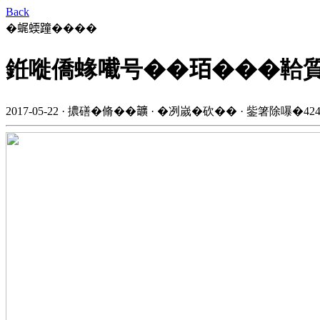
Back
�𧋦蝡蹱����
銋嘥僑蝝𡁶号��𤤿���鞈
2017-05-22 · 擃磰�脩��𩑈 · �冽嵗�砍�� · 鈭箸除嚗�42