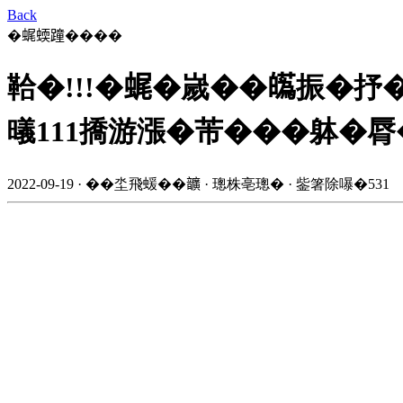
Back
�𧋦蝡蹱����
鞈�!!!�𧋦�嵗��𤾸振�
㬢111撟游漲�芾���躰�脣
2022-09-19 · ��坔飛蝯��𩑈 · 璁株亳璁� · 鈭箸除嚗�531