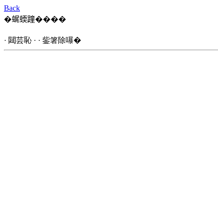
Back
�𧋦蝡蹱����
· 閮芸恥 · · 鈭箸除嚗�