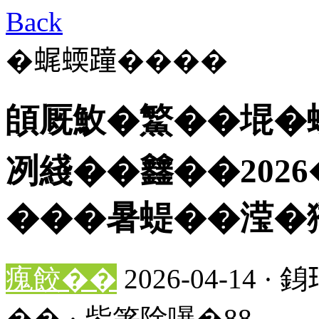
Back
�𧋦蝡蹱����
頧厩䰻�鰵��堒�
冽綫��𨰻��202
���暑蝭��滢�
瘣餃��
2026-04-14 
�� · 鈭箸除嚗�88