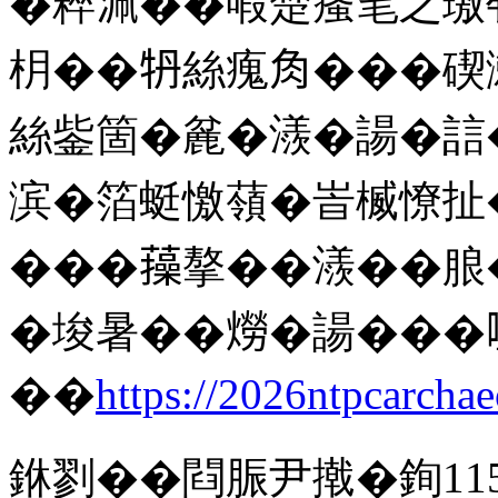
�粹𣳽��㗇楚瘙笔之璈
枂��𤘪絲瘣𧢲���
絲鈭箇�麄�㵪�諹�誩
滨�箔蜓憿䕘�峕楲憭扯
���𧂈摮��㵪��朖
�埈暑��𤏪�諹���
��
https://2026ntpcarchae
銝剹��閰脤尹撠�銁
11