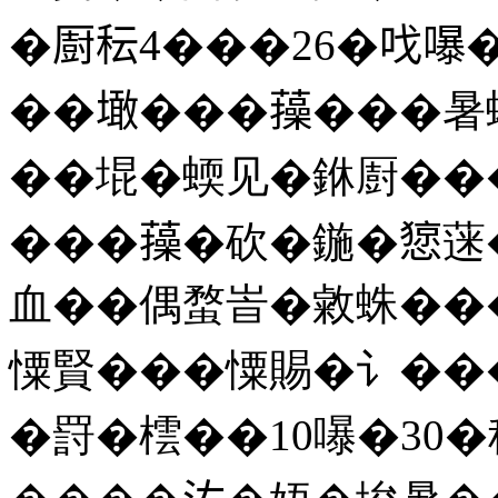
�㕑秐
4
���
26
�𠯫嚗
��𡑒���𧂈���
��堒�蝡见�銝㕑���
���𧂈�砍�鍦�𢠃
血��偶蝥峕�敹蛛��
憟賢���憟賜�讠���
�罸�橒��
10
嚗�
30
�