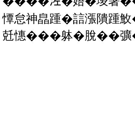
����𣳇�娪�埈暑�
憛怠神皛踵�誩漲隤踵䰻
兛憓���躰�脫��彍