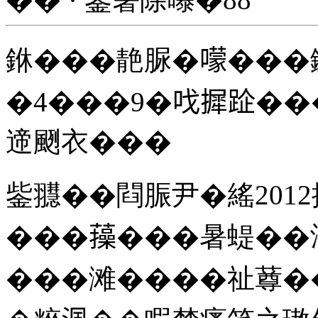
銝���靘脲�𡁏��
�
4
���
9
�𠯫摨𨀣�
遆颲衣���
鈭䎚��閰脤尹�䌊
2012
���𧂈���暑蝭��
���滩����祉䔿��