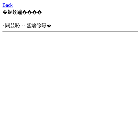
Back
�𧋦蝡蹱����
· 閮芸恥 · · 鈭箸除嚗�