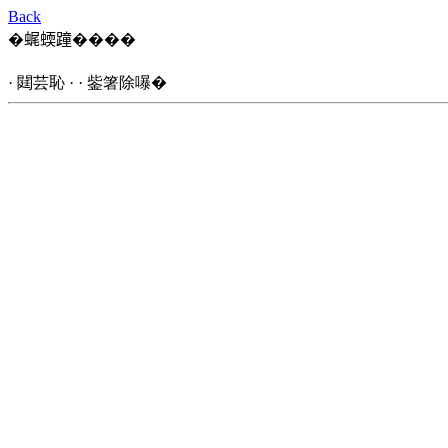
Back
�𧋦蝡蹱����
· 閮芸恥 · · 鈭箸除嚗�