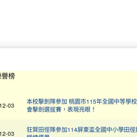
賀！本校陳清湧教師榮獲桃園市114學年度
01-02
會領域素養導向優良試題甄選計畫「特優」
狂賀★本校學生參加全國語文競賽：807班
12-26
同學榮獲東排灣族朗讀比賽優等，感謝排灣
木蘭老師指導。
榮譽榜
本校擊劍隊參加 桃園市115年全國中等學
12-03
會擊劍選拔賽，表現亮眼！
狂賀田徑隊參加114屏東盃全國中小學田徑
12-03
稱績優異