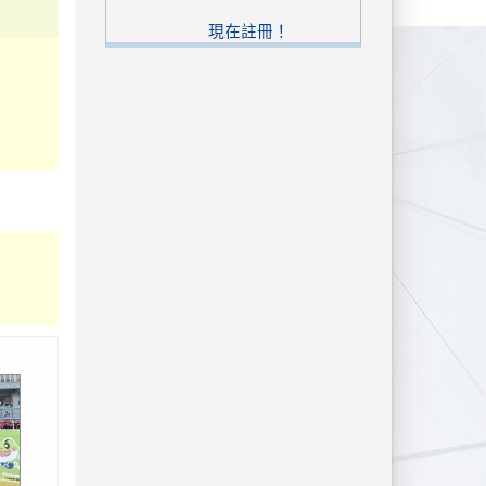
現在註冊！
美術比
導老師
張頌
張頌吟。
。 書法
 佳作
德謙，指
國中社
殊榮
潘絜愉