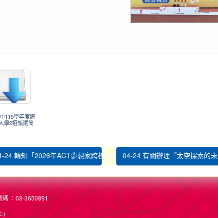
12-26
同學榮獲東排灣族朗讀比賽優等，感謝排灣
木蘭老師指導。
本校擊劍隊參加 桃園市115年全國中等學
12-03
會擊劍選拔賽，表現亮眼！
狂賀田徑隊參加114屏東盃全國中小學田徑
12-03
稱績優異
國中115學年度體
入學2招甄選簡
12-03
讚！本校女子拔河隊再創佳績！
4-24 轉知「2026年ACT夢想家跨校發表會-...
04-24 有關辦理『太空探索的未
賀！本校參加 114 學年度全國學生
公告
賽 榮獲優異成績。 恭喜獲獎學生，感謝指
 ：03-3650891
辛勞付出！ 西畫類 佳作 黃科濬，指導老師
.)
吟。 平面設計類 佳作 吳若菲，指導老師