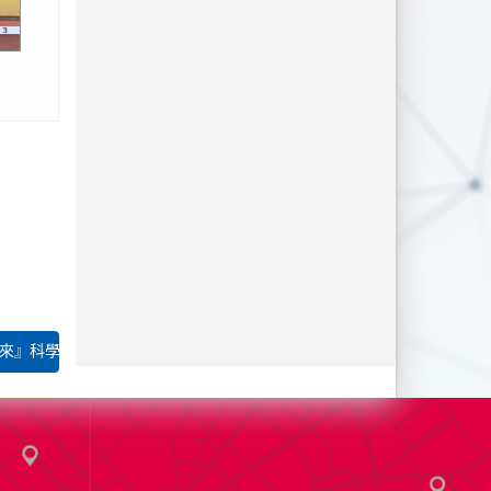
族陸
校運動
錦標賽
來』科學教育講座一...
美術比
導老師
張頌
張頌吟。