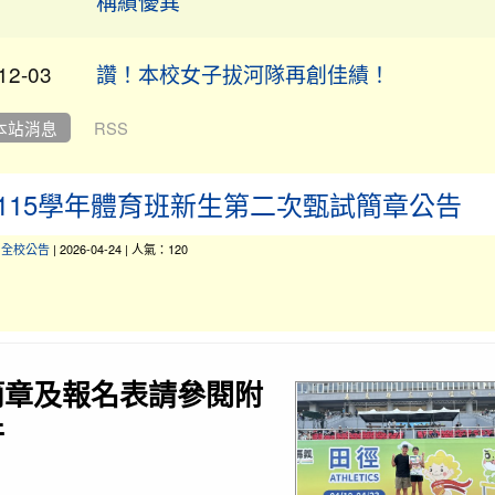
12-03
讚！本校女子拔河隊再創佳績！
賀！本校參加 114 學年度全國學生
公告
本站消息
RSS
賽 榮獲優異成績。 恭喜獲獎學生，感謝指
辛勞付出！ 西畫類 佳作 黃科濬，指導老師
115學年體育班新生第二次甄試簡章公告
吟。 平面設計類 佳作 吳若菲，指導老師
11-27
平面設計類 佳作 劉家家，指導老師許妙馨
-
全校公告
| 2026-04-24 | 人氣：120
類 佳作 吳沛璇，指導老師張頌吟。 版畫類
李遇，指導老師張頌吟。 漫畫類 佳作 鄒
導老師許妙馨。
簡章及報名表請參閱附
賀！本校陳清湧教師榮獲桃園市114學年度
01-02
會領域素養導向優良試題甄選計畫「特優」
件
狂賀★本校學生參加全國語文競賽：807班