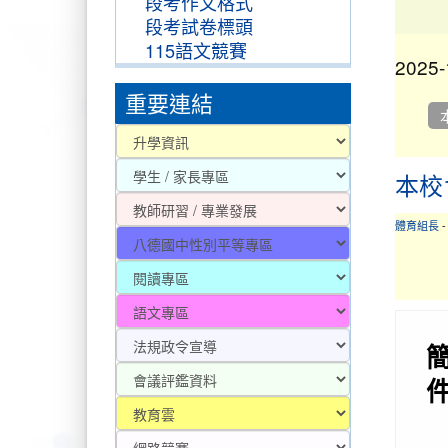
段考作文格式
段考試卷標頭
2025-
115語文競賽
重要連結
本校
2025-
體育組長
2026-