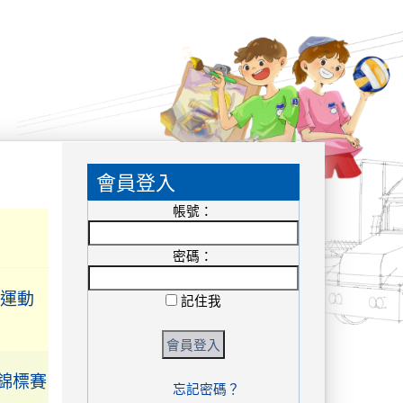
國中社
殊榮
:::
潘絜愉
會員登入
族陸
帳號：
密碼：
校運動
記住我
錦標賽
忘記密碼？