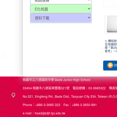
2025-
1) 轉知
全球讀經
理「第2
會考」一案
0
桃園市立八德國民中學 Bade Junior High School
33454 桃園市八德區興豐路321號 電話總機：03-3685322 傳真號碼
No.321, Xingfeng Rd., Bade Dist., Taoyuan City 334, Taiwan (R.O.C
Phone：+886-3-3685-322 Fax：+886-3-3650-891
e-mail：head@ptjh.tyc.edu.tw