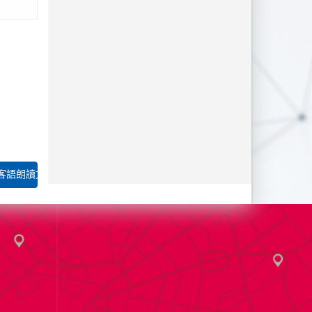
。 書法
 佳作
德謙，指
客語朗讀文章」徵...