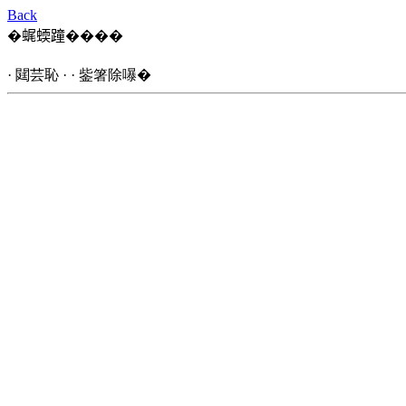
Back
�𧋦蝡蹱����
· 閮芸恥 · · 鈭箸除嚗�