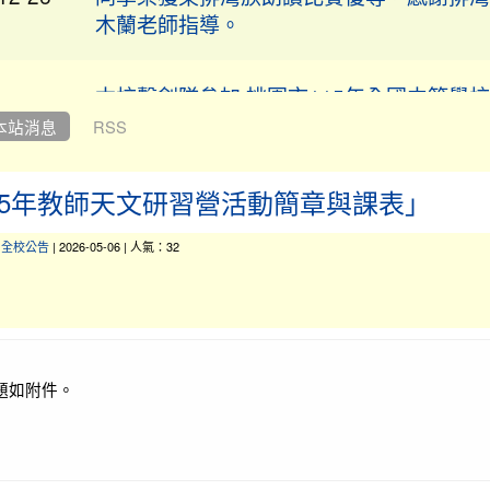
本校擊劍隊參加 桃園市115年全國中等學
12-03
會擊劍選拔賽，表現亮眼！
本站消息
RSS
狂賀田徑隊參加114屏東盃全國中小學田徑
12-03
15年教師天文研習營活動簡章與課表」
稱績優異
-
全校公告
| 2026-05-06 | 人氣：32
12-03
讚！本校女子拔河隊再創佳績！
賀！本校參加 114 學年度全國學生
公告
賽 榮獲優異成績。 恭喜獲獎學生，感謝指
題如附件。
辛勞付出！ 西畫類 佳作 黃科濬，指導老師
吟。 平面設計類 佳作 吳若菲，指導老師
11-27
平面設計類 佳作 劉家家，指導老師許妙馨
類 佳作 吳沛璇，指導老師張頌吟。 版畫類