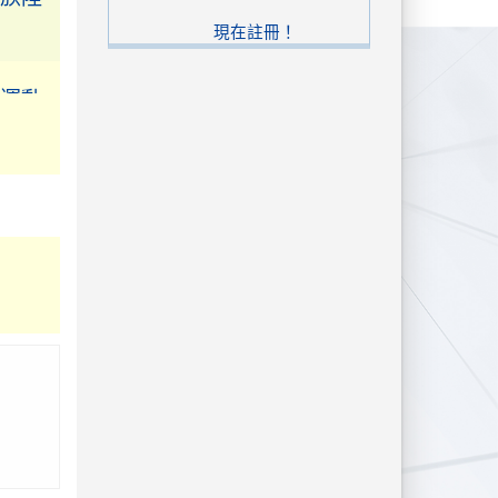
現在註冊！
校運動
錦標賽
美術比
導老師
張頌
張頌吟。
。 書法
 佳作