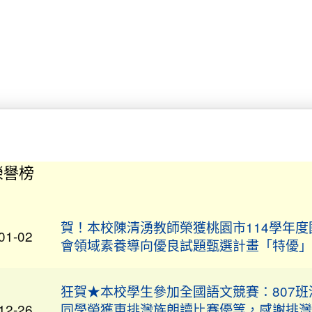
榮譽榜
賀！本校陳清湧教師榮獲桃園市114學年度
01-02
會領域素養導向優良試題甄選計畫「特優」
狂賀★本校學生參加全國語文競賽：807班
12-26
同學榮獲東排灣族朗讀比賽優等，感謝排灣
木蘭老師指導。