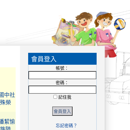
:::
會員登入
帳號：
密碼：
國中社
殊榮
記住我
潘絜愉
族陸
忘記密碼？