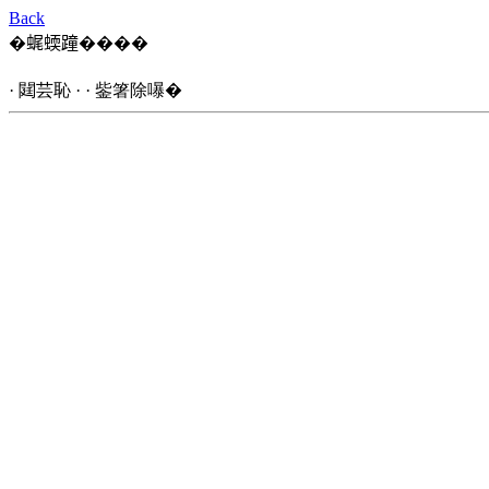
Back
�𧋦蝡蹱����
· 閮芸恥 · · 鈭箸除嚗�