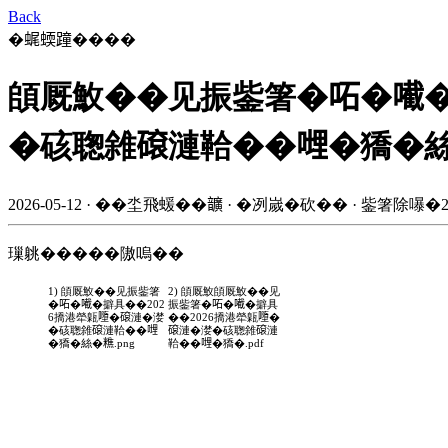
Back
�𧋦蝡蹱����
頧厩䰻��见振鈭箸�𠰴�𡁶�
�硋聦雓𥕦漣鞈��𠹺�獢�絲
2026-05-12 · ��坔飛蝯��𩑈 · �冽嵗�砍�� · 鈭箸除嚗�2
璅䠷�����隞嗚��
1) 頧厩䰻��见振鈭箸
2) 頧厩䰻頧厩䰻��见
�𠰴�𡁶�擗具��202
振鈭箸�𠰴�𡁶�擗具
6撟港犖甈𡃏�𥕦漣�漤
��2026撟港犖甈𡃏�
�硋聦雓𥕦漣鞈��𠹺
𥕦漣�漤�硋聦雓𥕦漣
�獢�絲�𥼚.png
鞈��𠹺�獢�.pdf