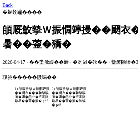
Back
�𧋦蝡蹱����
頧厩䰻摰Ｗ振憪𥪜摱��颲衣
暑��蓥�獢�
2026-04-17 · ��坔飛蝯��𩑈 · �冽嵗�砍�� · 鈭箸除嚗�3
璅䠷�����隞嗚��
1) 頧厩䰻摰Ｗ振憪𥪜摱
2) 頧厩䰻摰Ｗ振憪𥪜摱
��颲衣���恥摰嗅
��颲衣���恥摰嗅
蔣�𤩺�鈭卝�滚噩隞
蔣�𤩺�鈭卝�滚噩隞
嗆暑��蓥�獢�.pdf
嗆暑��蓥�獢�陛蝡
�.pdf