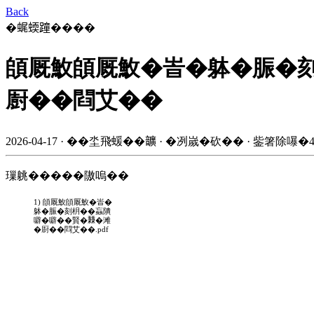
Back
�𧋦蝡蹱����
頧厩䰻頧厩䰻�峕�躰�脤�刻
㕑��閰艾��
2026-04-17 · ��坔飛蝯��𩑈 · �冽嵗�砍�� · 鈭箸除嚗�4
璅䠷�����隞嗚��
1) 頧厩䰻頧厩䰻�峕�
躰�脤�刻枂��蝱隤
噼�噼��賢�𥡝�滩
�㕑��閰艾��.pdf