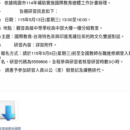
、
依據桃園市114年補助實施國際教育總體工作計畫辦理。
賀！本校參加 114 學年度全國學生
公告
賽 榮獲優異成績。 恭喜獲獎學生，感謝指
、
旨揭研習訊息如下：
辛勞付出！ 西畫類 佳作 黃科濬，指導老師
)
日期：115年5月13日(星期三) 13:00至16:00。
吟。 平面設計類 佳作 吳若菲，指導老師
)
地點：觀音高級中等學校高中部大樓一樓分組教室。
11-27
平面設計類 佳作 劉家家，指導老師許妙馨
)
主題：國際教育-台灣特色茶與印度馬薩拉茶的跨文化雙語對話。
類 佳作 吳沛璇，指導老師張頌吟。 版畫類
)
研習內容：詳如附件。
李遇，指導老師張頌吟。 漫畫類 佳作 鄒
報名方式：請於115年5月6日(星期三)前至全國教師在職進修網登入
導老師許妙馨。
)
名，研習代碼為5559806，全程參與研習者核發研習時數3小時。
、
請惠予參加研習人員以公（差）假登記及課務排代。
4學年度桃園市國際