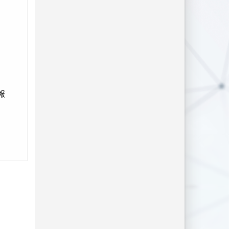
美術比
導老師
張頌
張頌吟。
。 書法
 佳作
德謙，指
報