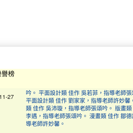
狂賀田徑隊參加114屏東盃全國中小學田徑
12-03
稱績優異
12-03
讚！本校女子拔河隊再創佳績！
賀！本校參加 114 學年度全國學生
公告
賽 榮獲優異成績。 恭喜獲獎學生，感謝指
榮譽榜
辛勞付出！ 西畫類 佳作 黃科濬，指導老師
吟。 平面設計類 佳作 吳若菲，指導老師
11-27
平面設計類 佳作 劉家家，指導老師許妙馨
類 佳作 吳沛璇，指導老師張頌吟。 版畫類
李遇，指導老師張頌吟。 漫畫類 佳作 鄒
導老師許妙馨。