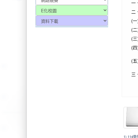
一
二
(一
(二
2025-
(三
(四
(五
三
1) 11