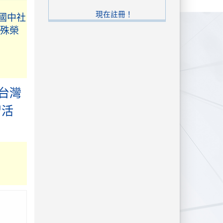
國中社
殊榮
現在註冊！
潘絜愉
族陸
台灣
校運動
習活
錦標賽