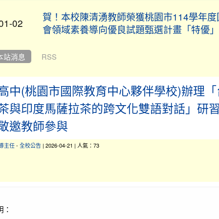
賀！本校陳清湧教師榮獲桃園市114學年度
01-02
會領域素養導向優良試題甄選計畫「特優」
狂賀★本校學生參加全國語文競賽：807班
本站消息
RSS
12-26
同學榮獲東排灣族朗讀比賽優等，感謝排灣
木蘭老師指導。
高中(桃園市國際教育中心夥伴學校)辦理「
本校擊劍隊參加 桃園市115年全國中等學
茶與印度馬薩拉茶的跨文化雙語對話」研
12-03
會擊劍選拔賽，表現亮眼！
敬邀教師參與
導主任
-
全校公告
| 2026-04-21 | 人氣：73
狂賀田徑隊參加114屏東盃全國中小學田徑
12-03
稱績優異
12-03
讚！本校女子拔河隊再創佳績！
明：