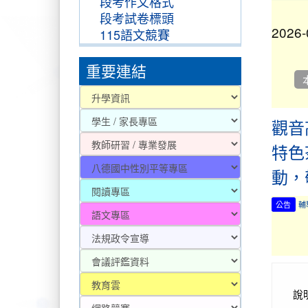
段考作文格式
2026-
段考試卷標頭
115語文競賽
重要連結
2025-
觀音
特色
2025-
動，
公告
輔
2025-
2025-
說