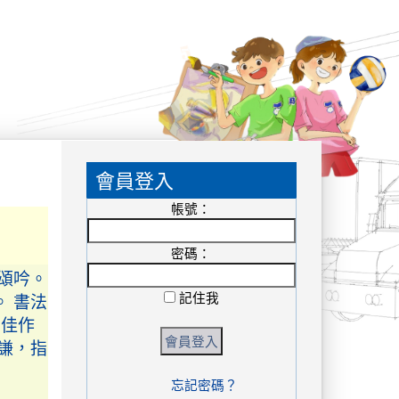
錦標賽
:::
會員登入
美術比
導老師
帳號：
張頌
張頌吟。
密碼：
。 書法
 佳作
記住我
德謙，指
忘記密碼？