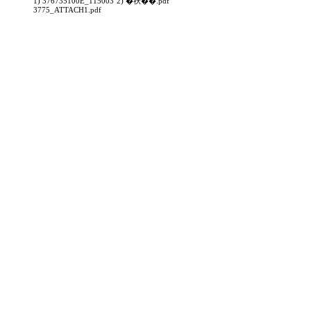
1) 376735100E_115003
2) �祆��.pdf
3775_ATTACH1.pdf