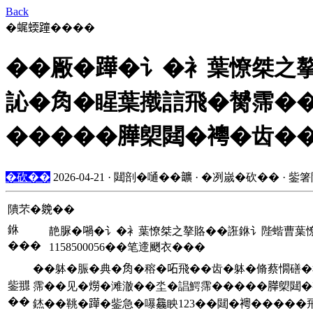
Back
�𧋦蝡蹱����
��厰�𨅯�讠�衤葉憭桀之
訫�𧢲�睲葉撠誩飛�膥霈�
�����𦠜㮾閮�𧞄�齿�
�砍��
2026-04-21 · 閮剖�嗵��𩑈 · �冽嵗�砍�� · 鈭
隤芣�𠬍��
銝
靘脲�𡁜�讠�衤葉憭桀之摮賂��誑銝讠陛蝔曹葉憭
���
1158500056��笔遆颲衣���
��躰�脤�典�𧢲�穃�𠰴飛��齿�躰�脩蔡憪磰�
鈭䎚
霈��见�𤏪�滩澈��坔�誯鰐霈�����𦠜㮾閮�
��
錰��鞉�𨅯�鈭急�嚗𣬚眏123��閮�𧞄���