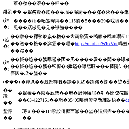
葦�𥼚��滚���𨬭��
銝剹��
�𧋦瘣餃�𤏪���堒�嚗㕑���𦠜�䀹���
(銝
����枏�𠰴𧑐暺痹��115撟�5���29�𠯫
�)
见��踎璈见�见�讛齒����
��噼��𧞄摮豢嵗�𥼚��齿䲮撘𧶏�𡁜朖�𠯫韏瑁秐
(鈭
��㵪��𥼚��滨雯��嚗�
https://reurl.cc/WbxVne
嚗㚁
�)
��溻��
��𠉛�埝��彍嚗𡁜�函�见����暑��閗��嚗
(銝
��𠉛�埝��彍�秐憭�3撠𤩺�嚗諹𥅾���𤚗隢
�)
霅匧�𡑒�麄��
(���)
�粹𣳽��厩兛靽嘅�諹�贝䌊�蹱偌�𡟵��𢠃�
��
�𧋦獢��䀹�厩㮾��𦦵�𤑳儔嚗諹�钅�閙晾瘣
䜘
��03-4227151��璈�35405嚗偦𤓖摮𣂷縑蝞梧��
d
��
鈭𢛵
瑼ａ���114摮詨僑摨西澈��坔�誯鰐霈����
��
��